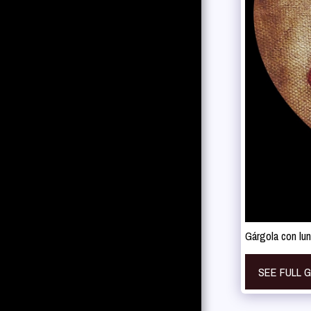
ACERCA DE SU OBRA
BIOGRAFÍA BREVE
NOTICIAS
EXPOSICIONES
INDIVIDUALES
PRÓXIMAS
EXPOSICIONES
COLECTIVAS
Gárgola con lun
VÍDEOS
PORTAFOLIO
SEE FULL 
PUBLICACIONES